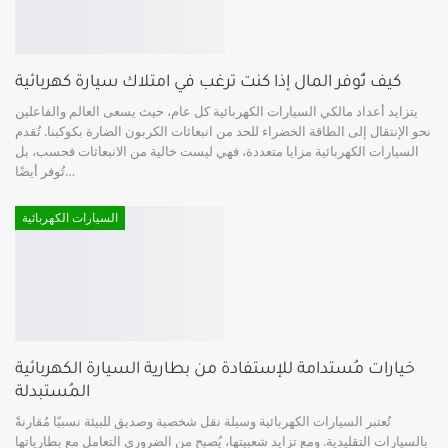
كيف تُوفر المال إذا كنت ترغب في امتلاك سيارة كهربائية
يتزايد أعداد مالكي السيارات الكهربائية كل عام، حيث يسعى العالم والفاعلين
نحو الإنتقال إلى الطاقة الخضراء للحد من انبعاثات الكربون الضارة بكوكبنا. تُقدم
السيارات الكهربائية مزايا متعددة، فهي ليست خالية من الانبعاثات فحسب، بل
…
تُوفر أيضًا
السيارات الكهربائية
خيارات مُستدامة للإستفادة من بطارية السيارة الكهربائية
المُستبدلة
تُعتبر السيارات الكهربائية وسيلة نقل شخصية وصديق للبيئة نسبيًا مُقارنةً
بالسيارات التقليدية. ومع تزايد شعبيتها، يُصبح من الضروري التعامل مع بطارياتها