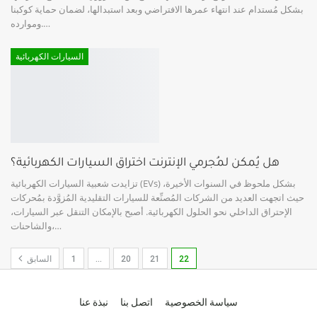
بشكل مُستدام عند انتهاء عمرها الافتراضي وبعد استبدالها، لضمان حماية كوكبنا
…
وموارده.
السيارات الكهربائية
هل يُمكن لمُجرمي الإنترنت اختراق السيارات الكهربائية؟
تزايدت شعبية السيارات الكهربائية (EVs) بشكل ملحوظ في السنوات الأخيرة،
حيث اتجهت العديد من الشركات المُصنِّعة للسيارات التقليدية المُزوَّدة بمُحركات
الإحتراق الداخلي نحو الحلول الكهربائية. أصبح بالإمكان التنقل عبر السيارات،
…
والشاحنات،
22
21
20
…
1
السابق
سياسة الخصوصية
اتصل بنا
نبذة عنا