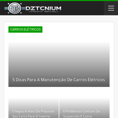
CARROS ELÉTRICOS
5 Dicas Para A Manutenção De Carros Elétricos
Chegou A Hora De Preparar
6 Problemas Comuns De
Seu Carro Para O Inverno
Suspensão E Como