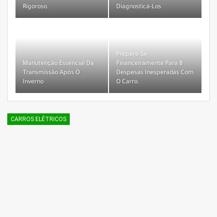
Rigoroso.
Diagnosticá-Los
Prepare-Se
Manutenção Essencial Da
Financeiramente Para 8
Transmissão Após O
Despesas Inesperadas Com
Inverno
O Carro.
CARROS ELÉTRICOS