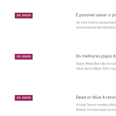
É possível salvar o 
OS JOGOS
Se você está se perguntand
uma empresa farmacêutica m
Os melhores jogos d
OS JOGOS
Super Meat Boy não foi o p
início da era Xbox 360, e p
Dead or Alive 6 reto
OS JOGOS
A Koei Tecmo revelou oficia
Round, foi anunciado no ev