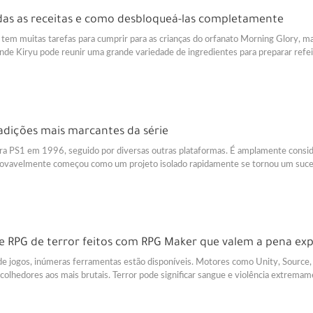
das as receitas e como desbloqueá-las completamente
tem muitas tarefas para cumprir para as crianças do orfanato Morning Glory, 
onde Kiryu pode reunir uma grande variedade de ingredientes para preparar refe
tradições mais marcantes da série
para PS1 em 1996, seguido por diversas outras plataformas. É amplamente consid
rovavelmente começou como um projeto isolado rapidamente se tornou um suc
e RPG de terror feitos com RPG Maker que valem a pena ex
de jogos, inúmeras ferramentas estão disponíveis. Motores como Unity, Source,
acolhedores aos mais brutais. Terror pode significar sangue e violência extrema