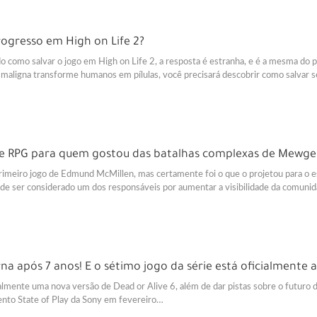
progresso em High on Life 2?
o como salvar o jogo em High on Life 2, a resposta é estranha, e é a mesma do 
aligna transforme humanos em pílulas, você precisará descobrir como salvar seu
e RPG para quem gostou das batalhas complexas de Mewge
rimeiro jogo de Edmund McMillen, mas certamente foi o que o projetou para o 
ode ser considerado um dos responsáveis ​​por aumentar a visibilidade da comuni
rna após 7 anos! E o sétimo jogo da série está oficialmente 
lmente uma nova versão de Dead or Alive 6, além de dar pistas sobre o futuro da
ento State of Play da Sony em fevereiro…