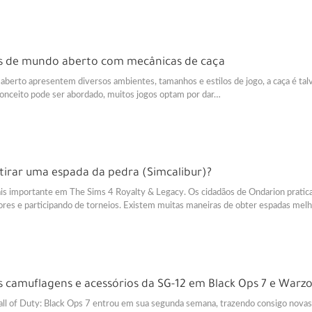
os de mundo aberto com mecânicas de caça
berto apresentem diversos ambientes, tamanhos e estilos de jogo, a caça é t
conceito pode ser abordado, muitos jogos optam por dar…
tirar uma espada da pedra (Simcalibur)?
ais importante em The Sims 4 Royalty & Legacy. Os cidadãos de Ondarion prati
res e participando de torneios. Existem muitas maneiras de obter espadas mel
 camuflagens e acessórios da SG-12 em Black Ops 7 e Warz
ll of Duty: Black Ops 7 entrou em sua segunda semana, trazendo consigo nova