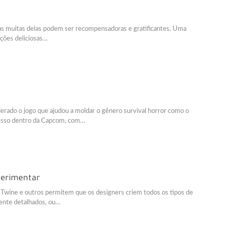
mas muitas delas podem ser recompensadoras e gratificantes. Uma
ições deliciosas…
erado o jogo que ajudou a moldar o gênero survival horror como o
esso dentro da Capcom, com…
perimentar
 Twine e outros permitem que os designers criem todos os tipos de
mente detalhados, ou…