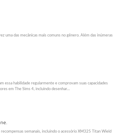
alvez uma das mecânicas mais comuns no gênero. Além das inúmeras
cam essa habilidade regularmente e comprovam suas capacidades
hores em The Sims 4, incluindo desenhar…
one.
s recompensas semanais, incluindo o acessório XM325 Titan Wield