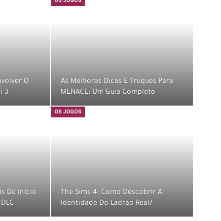
OS JOGOS
volver O
As Melhores Dicas E Truques Para
i 3
MENACE: Um Guia Completo
OS JOGOS
s De Início
The Sims 4: Como Descobrir A
o DLC
Identidade Do Ladrão Real?