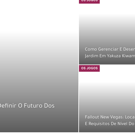
OS JOGOS
Como Gerenciar E Desen
Jardim Em Yakuza Kiwam
OS JOGOS
efinir O Futuro Dos
Fallout New Vegas: Locai
E Requisitos De Nível D