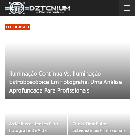
FOTÓGRAFO
Iluminação Contínua Vs. Iluminação
Estroboscópica Em Fotografia: Uma Análise
Aprofundada Para Profissionais
As Melhores Lentes Para
Como Tirar Fotos
Fotografia De Vida
Subaquáticas Profissionais