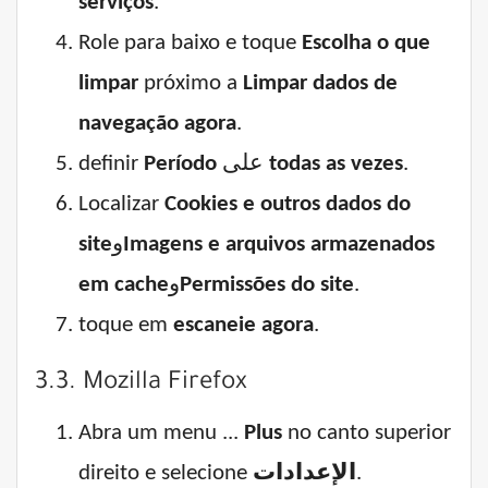
serviços
.
Role para baixo e toque
Escolha o que
limpar
próximo a
Limpar dados de
navegação agora
.
definir
Período
على
todas as vezes
.
Localizar
Cookies e outros dados do
site
و
Imagens e arquivos armazenados
em cache
و
Permissões do site
.
toque em
escaneie agora
.
3.3. Mozilla Firefox
Abra um menu ...
Plus
no canto superior
direito e selecione
الإعدادات
.