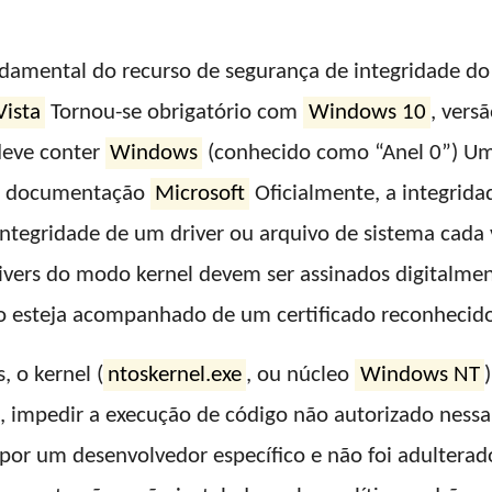
ndamental do recurso de segurança de integridade d
ista
Tornou-se obrigatório com
Windows 10
, vers
deve conter
Windows
(conhecido como “Anel 0”) Uma
 a documentação
Microsoft
Oficialmente, a integrid
 integridade de um driver ou arquivo de sistema cad
rivers do modo kernel devem ser assinados digitalment
 esteja acompanhado de um certificado reconhecido
 o kernel (
ntoskernel.exe
, ou núcleo
Windows NT
, impedir a execução de código não autorizado nessa á
por um desenvolvedor específico e não foi adulterado