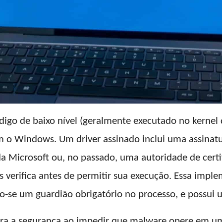
igo de baixo nível (geralmente executado no kernel
m o Windows. Um driver assinado inclui uma assinatu
da Microsoft ou, no passado, uma autoridade de certi
 verifica antes de permitir sua execução. Essa imple
o-se um guardião obrigatório no processo, e possui 
ora a segurança ao impedir que malware opere em um