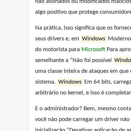
não assinados ou modificados maliciosa
algo positivo que protege consumidor
Na prática, isso significa que os for
seus drivers e, em
Windows
Moderno, 
do motorista para
Microsoft
Para aprov
semelhante a “Não foi possível
Wind
uma classe inteira de ataques em que 
sistema.
Windows
Em 64 bits, carreg
arbitrário no kernel, e isso é completa
E o administrador? Bem, mesmo contas 
você não pode carregar um driver nã
inicialização “Desativar aplicação de a