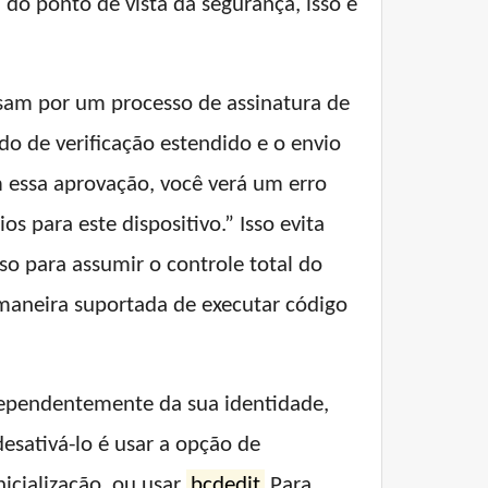
 do ponto de vista da segurança, isso é
ssam por um processo de assinatura de
o de verificação estendido e o envio
m essa aprovação, você verá um erro
os para este dispositivo.” Isso evita
so para assumir o controle total do
 maneira suportada de executar código
ndependentemente da sua identidade,
esativá-lo é usar a opção de
nicialização, ou usar
bcdedit
Para