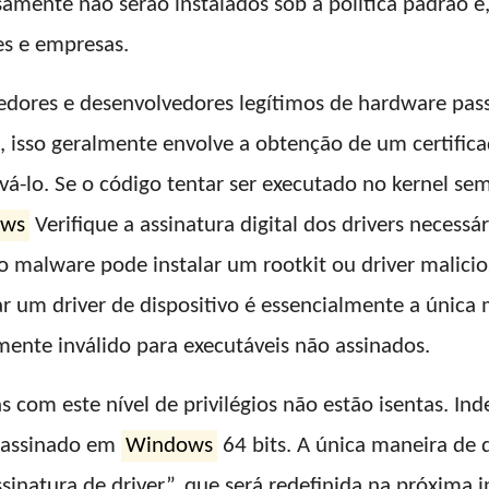
mente não serão instalados sob a política padrão e,
es e empresas.
necedores e desenvolvedores legítimos de hardware pa
isso geralmente envolve a obtenção de um certificad
á-lo. Se o código tentar ser executado no kernel se
ows
Verifique a assinatura digital dos drivers necessári
o malware pode instalar um rootkit ou driver malicio
ar um driver de dispositivo é essencialmente a única
mente inválido para executáveis ​​não assinados.
com este nível de privilégios não estão isentas. I
o assinado em
Windows
64 bits. A única maneira de d
ssinatura de driver”, que será redefinida na próxima i