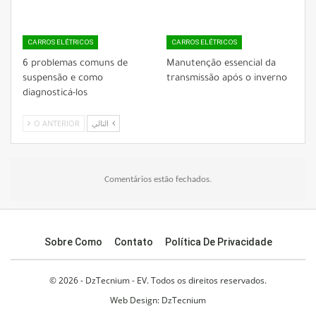
CARROS ELÉTRICOS
CARROS ELÉTRICOS
6 problemas comuns de
Manutenção essencial da
suspensão e como
transmissão após o inverno
diagnosticá-los
O ANTERIOR
التالي
Comentários estão fechados.
Sobre Como
Contato
Política De Privacidade
© 2026 - DzTecnium - EV. Todos os direitos reservados.
Web Design:
DzTecnium