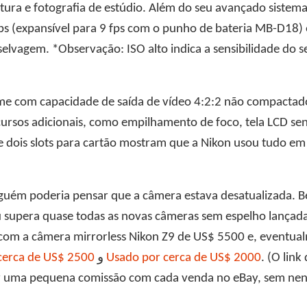
etura e fotografia de estúdio. Além do seu avançado siste
 fps (expansível para 9 fps com o punho de bateria MB-D1
selvagem. *Observação: ISO alto indica a sensibilidade do 
rame com capacidade de saída de vídeo 4:2:2 não compacta
ursos adicionais, como empilhamento de foco, tela LCD sens
 e dois slots para cartão mostram que a Nikon usou tudo e
uém poderia pensar que a câmera estava desatualizada. Be
supera quase todas as novas câmeras sem espelho lançadas
o com a câmera mirrorless Nikon Z9 de US$ 5500 e, eventu
cerca de US$ 2500
و
Usado por cerca de US$ 2000
. (O lin
r uma pequena comissão com cada venda no eBay, sem nenh