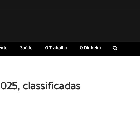
ente
Saúde
O Trabalho
O Dinheiro
25, classificadas