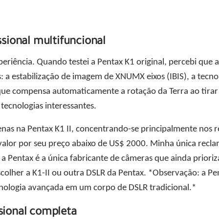
ssional multifuncional
eriência. Quando testei a Pentax K1 original, percebi que
s: a estabilização de imagem de XNUMX eixos (IBIS), a tecnol
 que compensa automaticamente a rotação da Terra ao tira
tecnologias interessantes.
nas na Pentax K1 II, concentrando-se principalmente nos r
lor por seu preço abaixo de US$ 2000. Minha única reclama
 Pentax é a única fabricante de câmeras que ainda priori
scolher a K1-II ou outra DSLR da Pentax. *Observação: a Pe
nologia avançada em um corpo de DSLR tradicional.*
sional completa