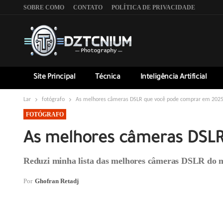
SOBRE COMO
CONTATO
POLÍTICA DE PRIVACIDADE
Site Principal
Técnica
Inteligência Artificial
Lar
fotógrafo
As melhores câmeras DSLR que você pode comprar em 2025, 
FOTÓGRAFO
As melhores câmeras DSLR 
Reduzi minha lista das melhores câmeras DSLR do me
Por
Ghofran Retadj