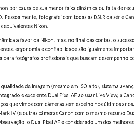
non por causa de sua menor faixa dinâmica ou falta de r
. Pessoalmente, fotografei com todas as DSLR da série Can
as equivalentes Nikon.
inâmica a favor da Nikon, mas, no final das contas, o suce
lentes, ergonomia e confiabilidade são igualmente importa
a para fotógrafos profissionais que buscam desempenho co
 qualidade de imagem (mesmo em ISO alto), sistema avança
ntegrado e excelente Dual Pixel AF ao usar Live View, a C
nços que vimos com câmeras sem espelho nos últimos anos, 
Mark IV (e outras câmeras Canon com o mesmo recurso Dual
Observação: o Dual Pixel AF é considerado um dos melhore