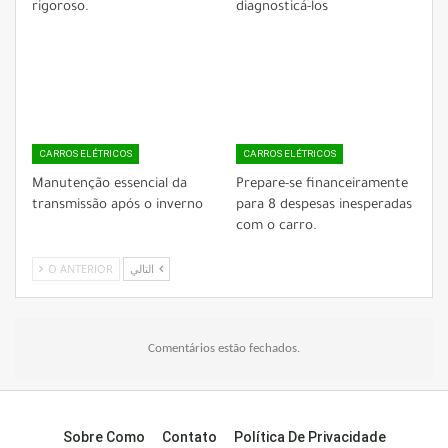
rigoroso.
diagnosticá-los
CARROS ELÉTRICOS
CARROS ELÉTRICOS
Manutenção essencial da
Prepare-se financeiramente
transmissão após o inverno
para 8 despesas inesperadas
com o carro.
O ANTERIOR
التالي
Comentários estão fechados.
Sobre Como
Contato
Política De Privacidade