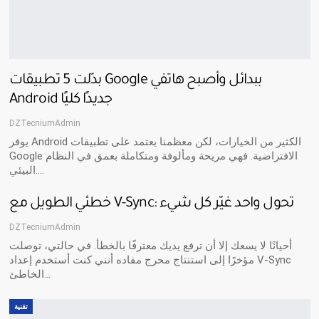
بدّلت 5 تطبيقات Google ببدائل وأصبح هاتفي
Android جديدًا كليًا
DZTecniumAdmin
يوفر Android الكثير من الخيارات، لكن معظمنا يعتمد على تطبيقات
Google الافتراضية. فهي مريحة ومألوفة ومتكاملة بعمق في النظام
البيئي.…
خطئي الطويل مع V-Sync: تحول واحد غيّر كل شيء
DZTecniumAdmin
أحيانًا لا يسعك إلا أن ترفع يديك معترفًا بالخطأ. في حالتي، توصلت
مؤخرًا إلى استنتاج محرج مفاده أنني كنت أستخدم إعداد V-Sync
الخاطئ…
تقنية