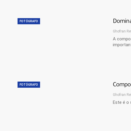
Domina
FOTÓGRAFO
Ghofran Re
A compos
important
Composi
FOTÓGRAFO
Ghofran Re
Este é o