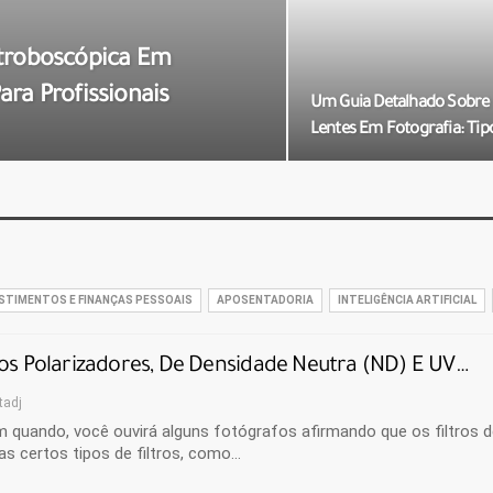
stroboscópica Em
ra Profissionais
Um Guia Detalhado Sobre F
Lentes Em Fotografia: Tip
STIMENTOS E FINANÇAS PESSOAIS
APOSENTADORIA
INTELIGÊNCIA ARTIFICIAL
ros Polarizadores, De Densidade Neutra (ND) E UV…
tadj
m quando, você ouvirá alguns fotógrafos afirmando que os filtros 
s certos tipos de filtros, como…