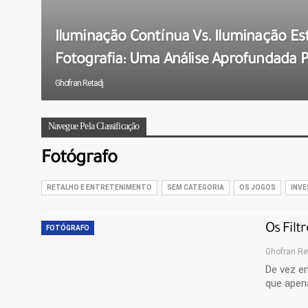
Iluminação Contínua Vs. Iluminação E
Fotografia: Uma Análise Aprofundada Pa
Ghofran Retadj
Navegue Pela Classificação
Fotógrafo
RETALHO E ENTRETENIMENTO
SEM CATEGORIA
OS JOGOS
INVE
Os Filt
FOTÓGRAFO
Ghofran Re
De vez e
que apena