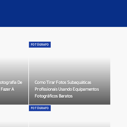
FOTÓGRAFO
otografia De
Como Tirar Fotos Subaquáticas
 Fazer A
Profissionais Usando Equipamentos
Fotográficos Baratos
FOTÓGRAFO