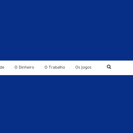
de
O Dinheiro
O Trabalho
Os Jogos