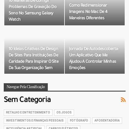
10 Maneiras De Corrigir
Como Redimensionar
Problemas De Gravação Do
Imagens No Mac De 4
Sono No Samsung Galaxy
Maneiras Diferentes
Watch
10 Ideias Criativas De Design
Jornada De Autodescoberta:
De Sites Para Instituições De
Um Aplicativo Que Me
Caridade Para Inspirar O Site
Ajudou A Controlar Minhas
Da Sua Organização Sem
Emoções
Fins Lucrativos…
Navegue Pela Classificação
Sem Categoria
RETALHO E ENTRETENIMENTO
OS JOGOS
INVESTIMENTOS E FINANÇAS PESSOAIS
FOTÓGRAFO
APOSENTADORIA
INTELIGÊNCIA ARTIFICIAL
CARROS ELÉTRICOS