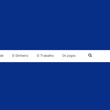
de
O Dinheiro
O Trabalho
Os Jogos