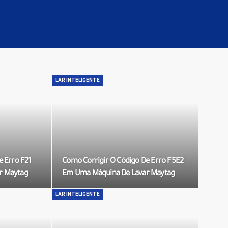
LAR INTELIGENTE
e Erro F21
Como Corrigir O Código De Erro F5E2
r Maytag
Em Uma Máquina De Lavar Maytag
LAR INTELIGENTE