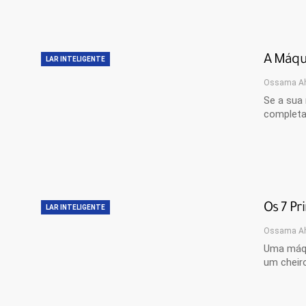
A Máqu
LAR INTELIGENTE
Ossama A
Se a sua 
completa
Os 7 Pr
LAR INTELIGENTE
Ossama A
Uma máqu
um cheir