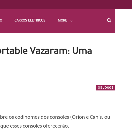
HO
CARROS ELÉTRICOS
MORE
Portable Vazaram: Uma
OS JOGOS
obre os codinomes dos consoles (Orion e Canis, ou
que esses consoles oferecerão.