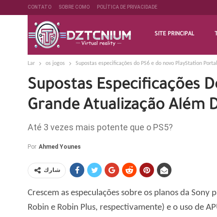
CONTATO
SOBRE COMO
POLÍTICA DE PRIVACIDADE
SITE PRINCIPAL
Lar
os jogos
Supostas especificações do PS6 e do novo PlayStation Por
Supostas Especificações D
Grande Atualização Além 
Até 3 vezes mais potente que o PS5?
Por
Ahmed Younes
شارك
Crescem as especulações sobre os planos da Sony pa
Robin e Robin Plus, respectivamente) e o uso de A