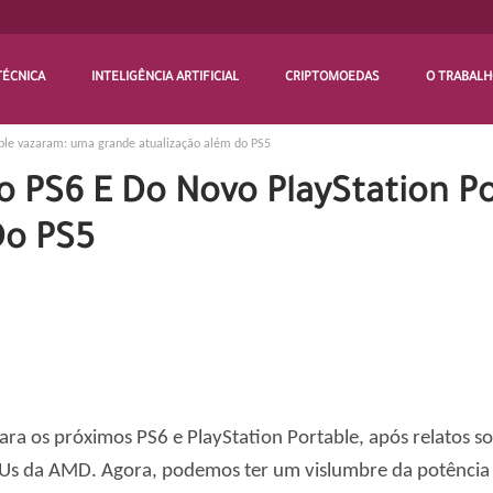
TÉCNICA
INTELIGÊNCIA ARTIFICIAL
CRIPTOMOEDAS
O TRABAL
table vazaram: uma grande atualização além do PS5
o PS6 E Do Novo PlayStation 
Do PS5
ra os próximos PS6 e PlayStation Portable, após relatos s
PUs da AMD. Agora, podemos ter um vislumbre da potência 