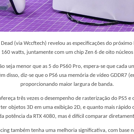
ad (via Wccftech) revelou as especificações do próximo Pl
160 watts, juntamente com um chip Zen 6 de oito núcleos
 seja menor que as 5 do PS60 Pro, espera-se que cada u
lém disso, diz-se que o PS6 usa memória de vídeo GDDR7 (en
proporcionando maior largura de banda.
fereça três vezes o desempenho de rasterização do PS5 e o
rter objetos 3D em uma exibição 2D, e quanto mais rápido 
 da potência da RTX 4080, mas é difícil comparar diretam
cing também tenha uma melhoria significativa, com base no