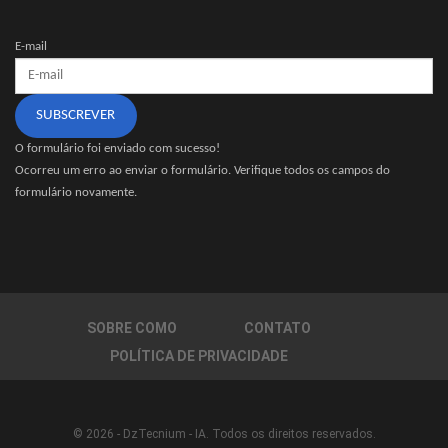
E-mail
SUBSCREVER
O formulário foi enviado com sucesso!
Ocorreu um erro ao enviar o formulário. Verifique todos os campos do
formulário novamente.
SOBRE COMO
CONTATO
POLÍTICA DE PRIVACIDADE
© 2026 - DzTecnium - IA. Todos os direitos reservados.