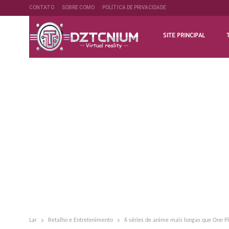
CONTATO
SOBRE COMO
POLÍTICA DE PRIVACIDADE
SITE PRINCIPAL
Lar
Retalho e Entretenimento
6 séries de anime mais longas que One P