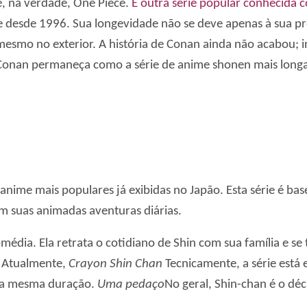
é, na verdade, One Piece.
É outra série popular conhecida
 desde 1996. Sua longevidade não se deve apenas à sua pró
mesmo no exterior. A história de Conan ainda não acabou;
 Conan permaneça como a série de anime shonen mais long
 anime mais populares já exibidas no Japão. Esta série é 
m suas animadas aventuras diárias.
média. Ela retrata o cotidiano de Shin com sua família e se
. Atualmente,
Crayon Shin Chan
Tecnicamente, a série está
m a mesma duração.
Uma pedaço
No geral, Shin-chan é o dé