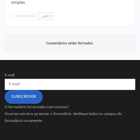
simples.
O ANTERIOR
التالي
Comentários estão fechados.
E-mail
SUBSCREVER
O formulário foi enviado com sucesso!
Ocorreu um erro ao enviar o formulário. Verifique todos os campos do
formulário novamente.